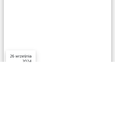
26 września
2024
Wizja Polski – Sławomir Mentzen
Spotkanie ze Sławomirem Mentzenem – jednym z liderów
Konfederacji, przedsiębiorcą oraz kandydatem na
prezydenta. Przypominamy o tym, że aby wziąć udział w
spotkaniu, obowiązkowa jest rejestracja przez naszą stronę.