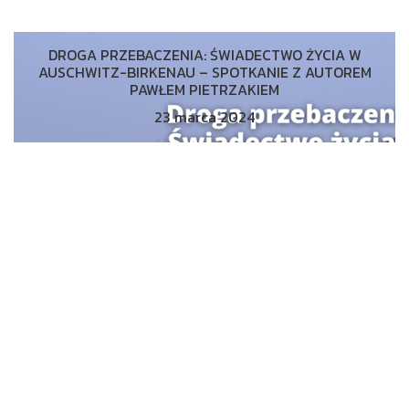
DROGA PRZEBACZENIA: ŚWIADECTWO ŻYCIA W
AUSCHWITZ-BIRKENAU – SPOTKANIE Z AUTOREM
PAWŁEM PIETRZAKIEM
23 marca 2024