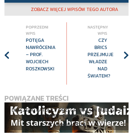
ZOBACZ WIĘCEJ WPISÓW TEGO AUTORA
POPRZEDNI
NASTĘPNY
WPIS
WPIS
POTĘGA
CZY
NAWRÓCENIA
BRICS
– PROF.
PRZEJMUJE
WOJCIECH
WŁADZE
ROSZKOWSKI
NAD
ŚWIATEM?
POWIĄZANE TREŚCI
DLACZEGO KATOLICY PRZEGRYWAJĄ W DIALOGU Z
ŻYDAMI?- PAWEŁ LISICKI
17 września 2024