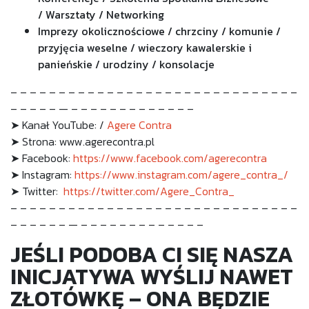
/
Warsztaty / Networking
Imprezy okolicznościowe /
chrzciny / komunie /
przyjęcia weselne / wieczory kawalerskie i
panieńskie / urodziny / konsolacje
– – – – – – – – – – – – – – – – – – – – – – – – – – – – – –
– – – – – — – – – – – – – – – – – – –
➤ Kanał YouTube: /
Agere Contra
➤ Strona: www.agerecontra.pl
➤ Facebook:
https://www.facebook.com/agerecontra
➤ Instagram:
https://www.instagram.com/agere_contra_/
➤ Twitter:
https://twitter.com/Agere_Contra_
– – – – – – – – – – – – – – – – – – – – – – – – – – – – – –
– – – – – – — – – – – – – – – – – – – –
JEŚLI PODOBA CI SIĘ NASZA
INICJATYWA WYŚLIJ NAWET
ZŁOTÓWKĘ – ONA BĘDZIE