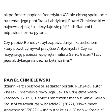
ok po śmierci papieża Benedykta XVI nie cichną spekulacje
na temat jego pontfikatu i abdykacji. Paweł Chmielewski w
najnowszej książce decyduje się pójść ich śladami i
odpowiedzieć na pytania:
Czy papież Benedykt był zapowiadanym katechonem,
który powstrzymywał przyjście Antychrysta? Czy na
rezygnację papieża wpłynęła mafia z Sankt Gallen? I czy
jego abdykacja na pewno była ważna?\
PAWEŁ CHMIELEWSKI
dziennikarz i publicysta, redaktor portalu PCh24.pl, autor
książek: “Niemiecka rewolucja. Jak za Odrą ginie wiara
katolicka” (2019); “Papież Franciszek i mafia z Sankt Gallen.
Kto stoi za rewolucją w Kościele?” (2022); “Nowe moce
Antychrysta” (2022); współautor książki “Ogień w Kościele”