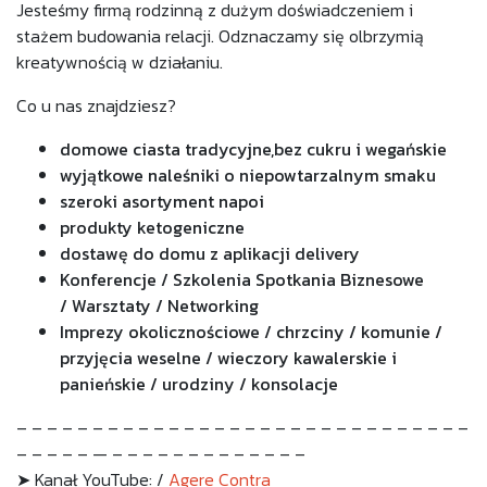
Jesteśmy firmą rodzinną z dużym doświadczeniem i
stażem budowania relacji.
Odznaczamy się olbrzymią
kreatywnością w działaniu.
Co u nas znajdziesz?
domowe ciasta tradycyjne,
bez cukru i wegańskie
wyjątkowe naleśniki o niepowtarzalnym smaku
szeroki asortyment napoi
produkty ketogeniczne
dostawę do domu z aplikacji delivery
Konferencje / Szkolenia
Spotkania Biznesowe
/
Warsztaty / Networking
Imprezy okolicznościowe /
chrzciny / komunie /
przyjęcia weselne / wieczory kawalerskie i
panieńskie / urodziny / konsolacje
– – – – – – – – – – – – – – – – – – – – – – – – – – – – – –
– – – – – — – – – – – – – – – – – – –
➤ Kanał YouTube: /
Agere Contra