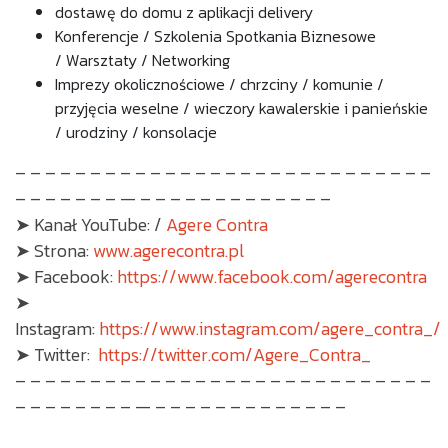
dostawę do domu z aplikacji delivery
Konferencje / Szkolenia
Spotkania Biznesowe
/
Warsztaty / Networking
Imprezy okolicznościowe /
chrzciny / komunie /
przyjęcia weselne / wieczory kawalerskie i panieńskie
/ urodziny / konsolacje
– – – – – – – – – – – – – – – – – – – – – – – – – – – –
– – – – – – – — – – – – – – – – – – – – –
➤ Kanał YouTube: /
Agere Contra
➤ Strona:
www.agerecontra.pl
➤ Facebook:
https://www.facebook.com/agerecontra
➤
Instagram:
https://www.instagram.com/agere_contra_/
➤ Twitter:
https://twitter.com/Agere_Contra_
– – – – – – – – – – – – – – – – – – – – – – – – – – – –
– – – – – – – – — – – – – – – – – – – – – –