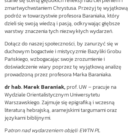
stanie się sceną głębokich refleksji nad cierpieniem i
zmartwychwstaniem Chrystusa. Przeżyj tę wyjątkową
podróż w towarzystwie profesora Baraniaka, który
dzieli się swoją wiedzą i pasją, odkrywając głębsze
warstwy znaczenia tych niezwykłych wydarzeń.
Dołącz do naszej społeczności, by zanurzyć się w
duchowym bogactwie i mistycyzmie Bazyliki Grobu
Pańskiego, wzbogacając swoje zrozumienie i
doświadczenie wiary poprzez tę wyjątkową analizę
prowadzoną przez profesora Marka Baraniaka.
dr hab. Marek Baraniak,
prof. UW – pracuje na
Wydziale Orientalistycznym Uniwersytetu
Warszawskiego. Zajmuje się epigrafiką i wczesną
literaturą hebrajską, aramejskimi targumami oraz
językami biblijnymi.
P
atron nad wydarzeniem objęli: EWTN PL