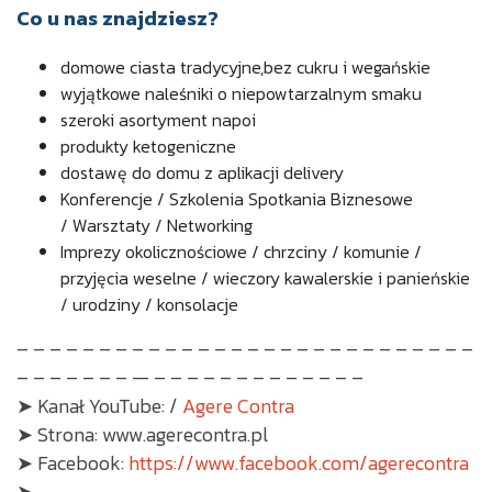
Co u nas znajdziesz?
domowe ciasta tradycyjne,
bez cukru i wegańskie
wyjątkowe naleśniki o niepowtarzalnym smaku
szeroki asortyment napoi
produkty ketogeniczne
dostawę do domu z aplikacji delivery
Konferencje / Szkolenia
Spotkania Biznesowe
/
Warsztaty / Networking
Imprezy okolicznościowe /
chrzciny / komunie /
przyjęcia weselne / wieczory kawalerskie i panieńskie
/ urodziny / konsolacje
– – – – – – – – – – – – – – – – – – – – – – – – – – – –
– – – – – – – — – – – – – – – – – – – – –
➤ Kanał YouTube: /
Agere Contra
➤ Strona: www.agerecontra.pl
➤ Facebook:
https://www.facebook.com/agerecontra
➤