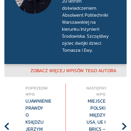
20 letnim
doświadczeniem.
Absolwent Politechniki
Warszawskiej na
kierunku Inżynierii
Środowiska. Szczęśliwy
ojciec dwójki dzieci:
Tomasza i Ewy.
ZOBACZ WIĘCEJ WPISÓW TEGO AUTORA
POPRZEDNI
NASTĘPNY
WPIS
WPIS
UJAWNIENIE
MIEJSCE
PRAWDY
POLSKI
O
MIĘDZY
KSIĘDZU
USA, UE I
JERZYM
BRICS –