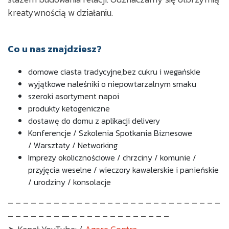
kreatywnością w działaniu.
Co u nas znajdziesz?
domowe ciasta tradycyjne,
bez cukru i wegańskie
wyjątkowe naleśniki o niepowtarzalnym smaku
szeroki asortyment napoi
produkty ketogeniczne
dostawę do domu z aplikacji delivery
Konferencje / Szkolenia
Spotkania Biznesowe
/
Warsztaty / Networking
Imprezy okolicznościowe /
chrzciny / komunie /
przyjęcia weselne / wieczory kawalerskie i panieńskie
/ urodziny / konsolacje
– – – – – – – – – – – – – – – – – – – – – – – – – – – –
– – – – – – – — – – – – – – – – – – – – –