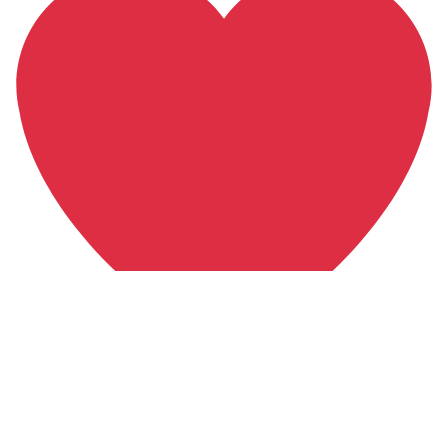
Przekaż darowiznę bezpośrednio na Fundację Wiara
w Biznesie. Numer konta: 21 1020 3974 0000 5902
0293 0337 z dopiskiem: Darowizna na cele statutowe.